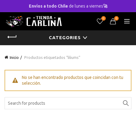
Envíos a todo Chile
de lunes a viernes
🚀
0
0
CATEGORIES
Inicio
Productos etiquetados “liliums”
No se han encontrado productos que coincidan con tu
selección.
Search
for: