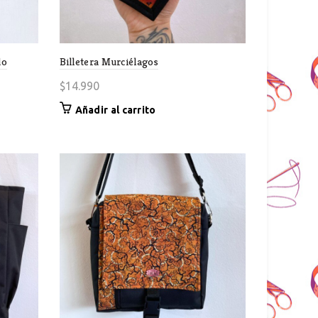
do
Billetera Murciélagos
$
14.990
Añadir al carrito
cto
ples
tes.
nes
en
a