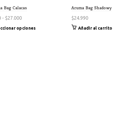
ia Bag Calacas
Aruma Bag Shadowy
Rango
0
-
$
27.000
$
24.990
de
Este
ccionar opciones
Añadir al carrito
precios:
producto
desde
tiene
$20.000
múltiples
variantes.
hasta
Las
$27.000
opciones
se
pueden
elegir
en
la
página
de
producto