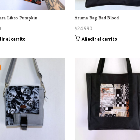
produ
ara Libro Pumpkin
Aruma Bag Bad Blood
0
$
24.990
ir al carrito
Añadir al carrito