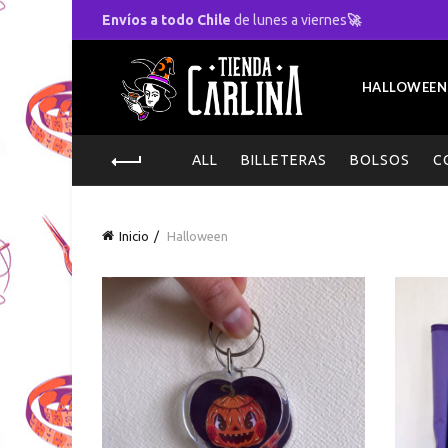
Envíos a todo Chile
de lunes a viernes
🚀
HALLOWEEN
ALL
BILLETERAS
BOLSOS
C
Inicio
Halloween