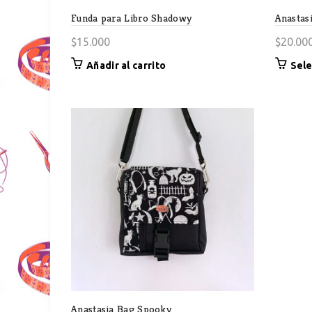
Funda para Libro Shadowy
Anastas
$
15.000
$
20.00
Añadir al carrito
Sele
Anastasia Bag Spooky