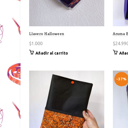
Llavero Halloween
Aruma B
$
1.000
$
24.99
Añadir al carrito
Añad
-37%