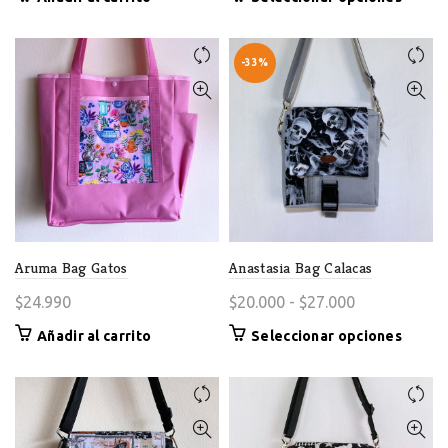
precios:
produc
desde
tiene
$27.000
múltipl
-33%
variant
hasta
Las
$30.000
opcion
se
puede
elegir
en
la
página
Aruma Bag Gatos
Anastasia Bag Calacas
de
Rango
$
24.990
$
20.000
-
$
27.000
produc
de
Este
Añadir al carrito
Seleccionar opciones
precios:
produc
desde
tiene
$20.000
múltipl
variant
hasta
Las