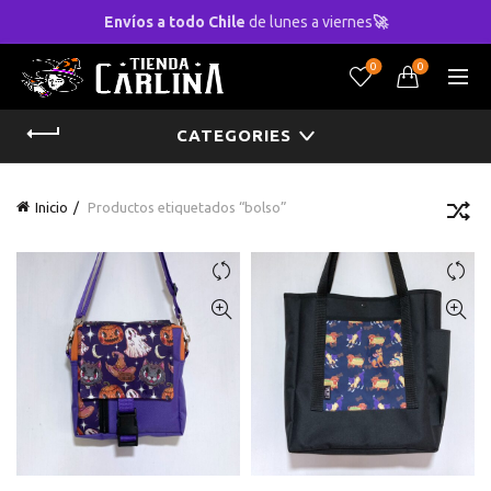
Envíos a todo Chile
de lunes a viernes
🚀
0
0
CATEGORIES
Inicio
Productos etiquetados “bolso”