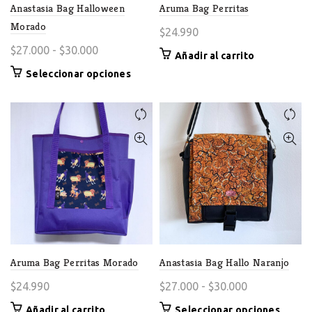
Anastasia Bag Halloween
Aruma Bag Perritas
Morado
$
24.990
Rango
$
27.000
-
$
30.000
Añadir al carrito
de
Este
Seleccionar opciones
precios:
producto
desde
tiene
$27.000
múltiples
variantes.
hasta
Las
$30.000
opciones
se
pueden
elegir
en
la
página
Aruma Bag Perritas Morado
Anastasia Bag Hallo Naranjo
de
Rango
$
24.990
$
27.000
-
$
30.000
producto
de
Este
Añadir al carrito
Seleccionar opciones